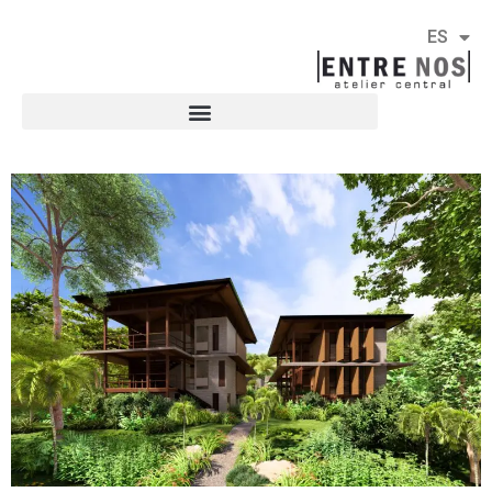
ES
EN